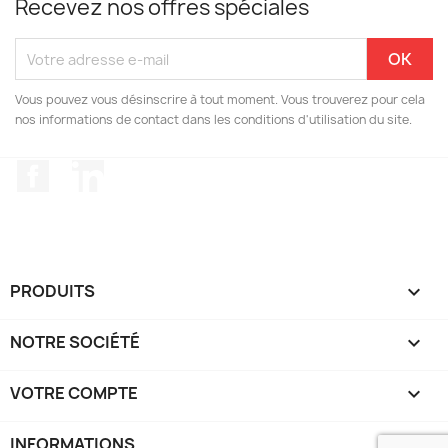
Recevez nos offres spéciales
Vous pouvez vous désinscrire à tout moment. Vous trouverez pour cela
nos informations de contact dans les conditions d'utilisation du site.
Facebook
LinkedIn
PRODUITS

NOTRE SOCIÉTÉ

VOTRE COMPTE

INFORMATIONS
keyboard_arrow_down