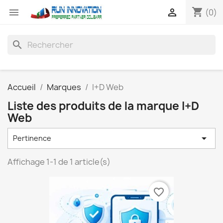
shopping_cart


(0)
search
Accueil
Marques
I+D Web
Liste des produits de la marque I+D
Web

Pertinence
Affichage 1-1 de 1 article(s)
favorite_border