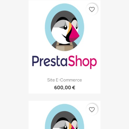
favorite_border
Site E-Commerce
600,00 €
favorite_border