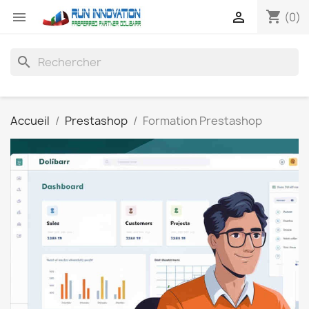
shopping_cart


(0)
search
Accueil
Prestashop
Formation Prestashop