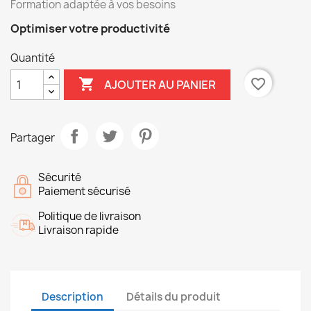
Formation adaptée à vos besoins
Optimiser votre productivité
Quantité

favorite_border
AJOUTER AU PANIER
Partager
Sécurité
Paiement sécurisé
Politique de livraison
Livraison rapide
Description
Détails du produit