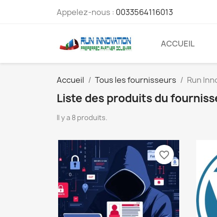
Appelez-nous :
0033564116013
ACCUEIL
Accueil
Tous les fournisseurs
Run Inn
Liste des produits du fournis
Il y a 8 produits.
favorite_border