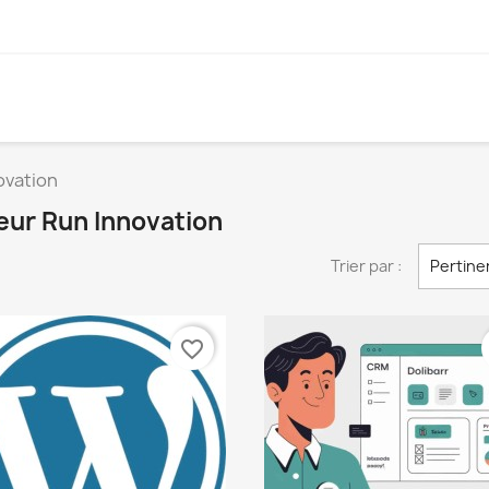
ovation
seur Run Innovation
Trier par :
Pertine
favorite_border