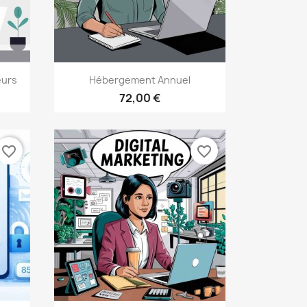
Aperçu rapide

eurs
Hébergement Annuel
72,00 €
favorite_border
favorite_border