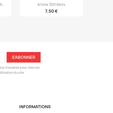
Aperçu rapide

...
Article 300 Mots
7,50 €
ous trouverez pour cela nos
ilisation du site.
INFORMATIONS