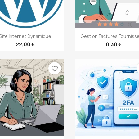
(1)
Aperçu rapide
Aperçu rapide


Site Internet Dynamique
Gestion Factures Fourniss
22,00 €
0,30 €
favorite_border