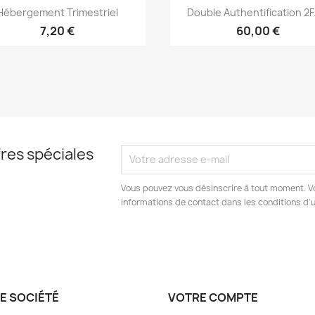
Aperçu rapide
Aperçu rapide


Hébergement Trimestriel
Double Authentification 2FA
7,20 €
60,00 €
res spéciales
Vous pouvez vous désinscrire à tout moment. V
informations de contact dans les conditions d'ut
E SOCIÉTÉ
VOTRE COMPTE